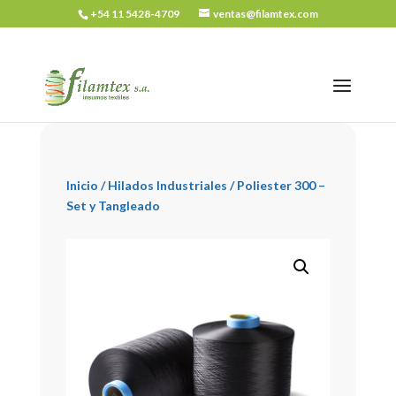
+54 11 5428-4709
ventas@filamtex.com
Inicio
/
Hilados Industriales
/ Poliester 300 –
Set y Tangleado